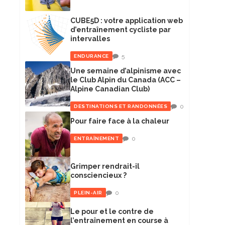
CUBE5D : votre application web
d’entraînement cycliste par
intervalles
5
ENDURANCE
Une semaine d’alpinisme avec
le Club Alpin du Canada (ACC –
Alpine Canadian Club)
0
DESTINATIONS ET RANDONNÉES
Pour faire face à la chaleur
0
ENTRAÎNEMENT
Grimper rendrait-il
consciencieux ?
0
PLEIN-AIR
Le pour et le contre de
l’entraînement en course à