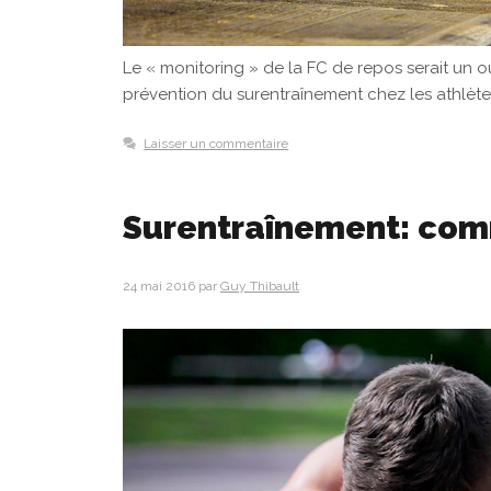
Le « monitoring » de la FC de repos serait un out
prévention du surentraînement chez les athlèt
Laisser un commentaire
Surentraînement: comm
24 mai 2016
par
Guy Thibault