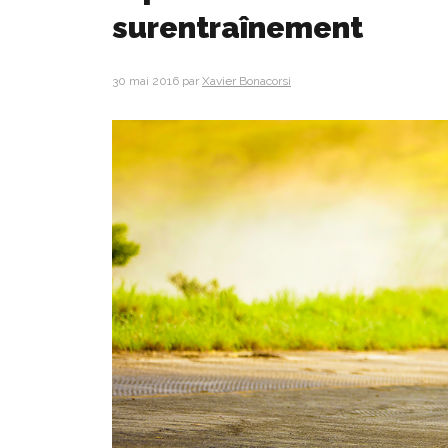
surentraînement
30 mai 2016
par
Xavier Bonacorsi