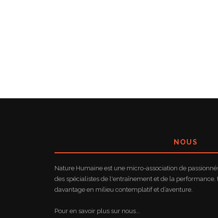
NOUS
Nature Humaine est une micro-association de passionnés 
des spécialistes de l'entraînement et de la performance, 
davantage en milieu contemplatif et d’aventure.
Pour en savoir plus sur nous...