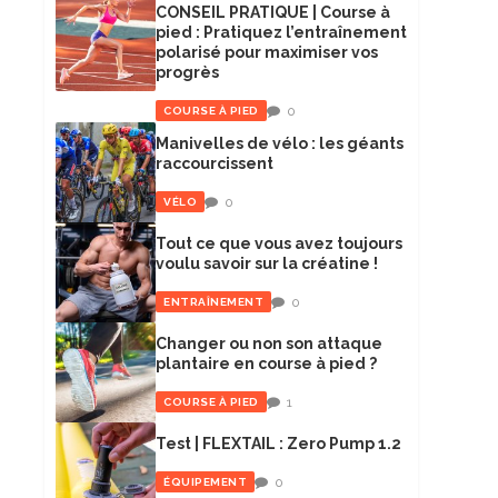
CONSEIL PRATIQUE | Course à
pied : Pratiquez l’entraînement
polarisé pour maximiser vos
progrès
0
COURSE À PIED
Manivelles de vélo : les géants
raccourcissent
0
VÉLO
Tout ce que vous avez toujours
voulu savoir sur la créatine !
0
ENTRAÎNEMENT
Changer ou non son attaque
plantaire en course à pied ?
1
COURSE À PIED
Test | FLEXTAIL : Zero Pump 1.2
0
ÉQUIPEMENT