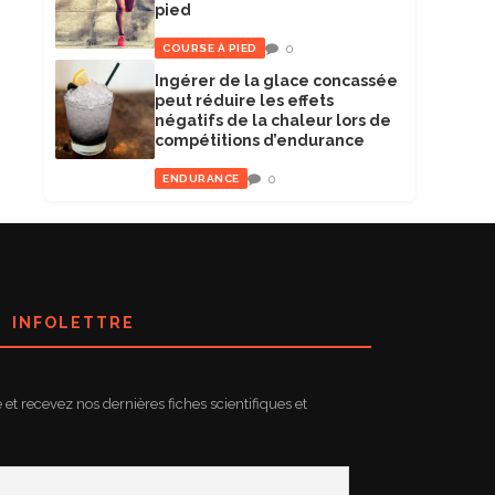
pied
0
COURSE À PIED
Ingérer de la glace concassée
peut réduire les effets
négatifs de la chaleur lors de
compétitions d’endurance
0
ENDURANCE
INFOLETTRE
e et recevez nos dernières fiches scientifiques et