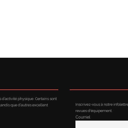
d’activité physique. Certains sont
Inscrivez-vous à notre infolettr
tandis que d’autres excellent
revues d'équipement.
Courriel