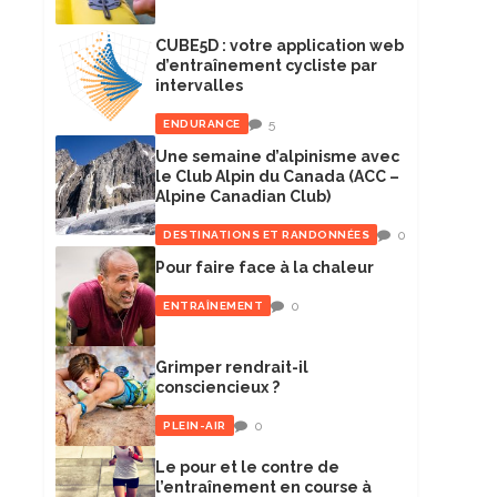
CUBE5D : votre application web
d’entraînement cycliste par
intervalles
5
ENDURANCE
Une semaine d’alpinisme avec
le Club Alpin du Canada (ACC –
Alpine Canadian Club)
0
DESTINATIONS ET RANDONNÉES
Pour faire face à la chaleur
0
ENTRAÎNEMENT
Grimper rendrait-il
consciencieux ?
0
PLEIN-AIR
Le pour et le contre de
l’entraînement en course à