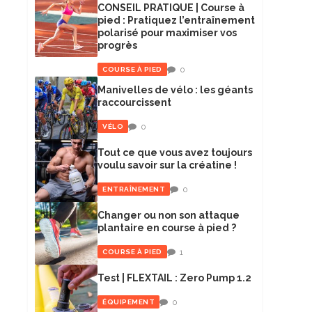
CONSEIL PRATIQUE | Course à
pied : Pratiquez l’entraînement
polarisé pour maximiser vos
progrès
0
COURSE À PIED
Manivelles de vélo : les géants
raccourcissent
0
VÉLO
Tout ce que vous avez toujours
voulu savoir sur la créatine !
0
ENTRAÎNEMENT
Changer ou non son attaque
plantaire en course à pied ?
1
COURSE À PIED
Test | FLEXTAIL : Zero Pump 1.2
0
ÉQUIPEMENT