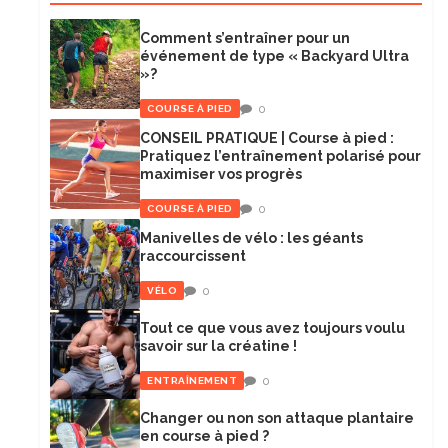
Comment s’entraîner pour un
événement de type « Backyard Ultra
»?
0
COURSE À PIED
CONSEIL PRATIQUE | Course à pied :
Pratiquez l’entraînement polarisé pour
maximiser vos progrès
0
COURSE À PIED
Manivelles de vélo : les géants
raccourcissent
0
VÉLO
Tout ce que vous avez toujours voulu
savoir sur la créatine !
0
ENTRAÎNEMENT
Changer ou non son attaque plantaire
en course à pied ?