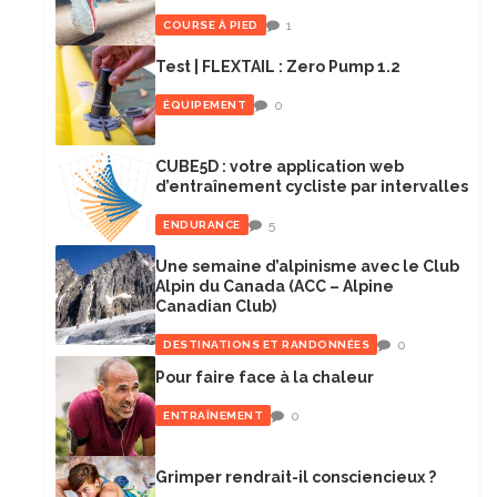
1
COURSE À PIED
Test | FLEXTAIL : Zero Pump 1.2
0
ÉQUIPEMENT
CUBE5D : votre application web
d’entraînement cycliste par intervalles
5
ENDURANCE
Une semaine d’alpinisme avec le Club
Alpin du Canada (ACC – Alpine
Canadian Club)
0
DESTINATIONS ET RANDONNÉES
Pour faire face à la chaleur
0
ENTRAÎNEMENT
Grimper rendrait-il consciencieux ?