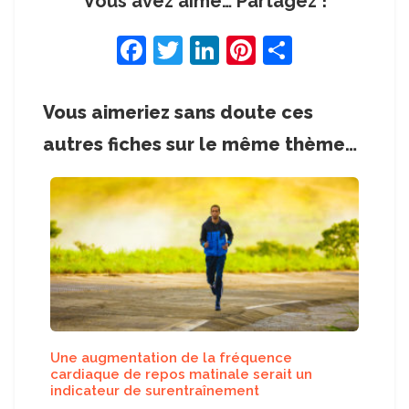
Vous avez aimé… Partagez !
F
T
Li
Pi
S
a
w
n
nt
h
c
itt
k
er
ar
Vous aimeriez sans doute ces
e
er
e
e
e
autres fiches sur le même thème…
b
dI
st
o
n
o
k
Une augmentation de la fréquence
cardiaque de repos matinale serait un
indicateur de surentraînement