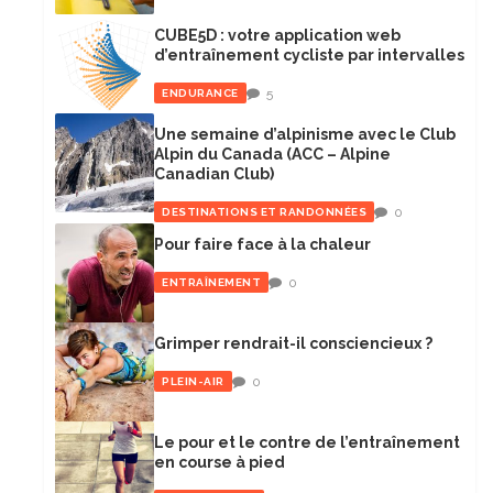
CUBE5D : votre application web
d’entraînement cycliste par intervalles
5
ENDURANCE
Une semaine d’alpinisme avec le Club
Alpin du Canada (ACC – Alpine
Canadian Club)
0
DESTINATIONS ET RANDONNÉES
Pour faire face à la chaleur
0
ENTRAÎNEMENT
Grimper rendrait-il consciencieux ?
0
PLEIN-AIR
Le pour et le contre de l’entraînement
en course à pied