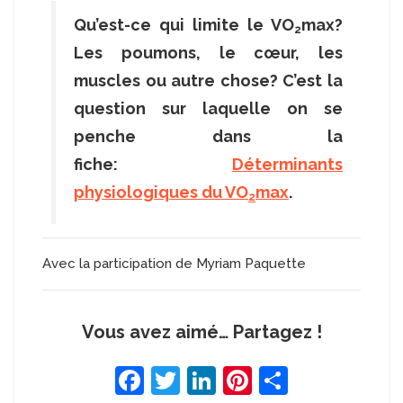
Qu’est-ce qui limite le VO
max?
2
Les poumons, le cœur, les
muscles ou autre chose? C’est la
question sur laquelle on se
penche dans la
fiche:
Déterminants
physiologiques du VO
max
.
2
Avec la participation de Myriam Paquette
Vous avez aimé… Partagez !
F
T
Li
Pi
S