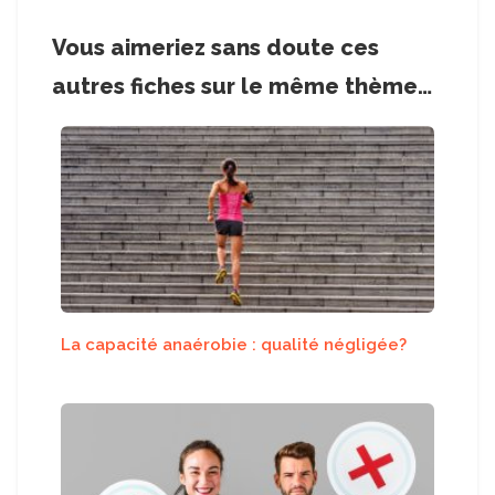
a
w
n
nt
h
c
itt
k
er
ar
Vous aimeriez sans doute ces
e
er
e
e
e
autres fiches sur le même thème…
b
dI
st
o
n
o
k
La capacité anaérobie : qualité négligée?