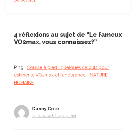
4 réflexions au sujet de “Le fameux
VO2max, vous connaissez?”
Ping :
Course à pied : quelques calculs pour
estimer le VO2max et l’endurance - NATURE
HUMAINE
Danny Cote
14 mars 2018 à 14 h 52 min