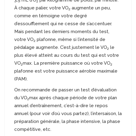
2
À chaque palier, votre VO
augmente un peu,
2
comme en témoigne votre degré
d’essoufflement qui ne cesse de s’accentuer.
Mais pendant les derniers moments du test,
votre VO
plafonne, même si l’intensité de
2
pédalage augmente. C’est justement le VO
le
2
plus élevé atteint au cours du test qui est votre
VO
max. La première puissance où votre VO
2
2
plafonne est votre puissance aérobie maximale
(PAM).
On recommande de passer un test d’évaluation
du VO
max après chaque période de votre plan
2
annuel d’entraînement, c’est-à-dire le repos
annuel (pour voir d’où vous partez), l’intersaison, la
préparation générale, la phase intensive, la phase
compétitive, etc.