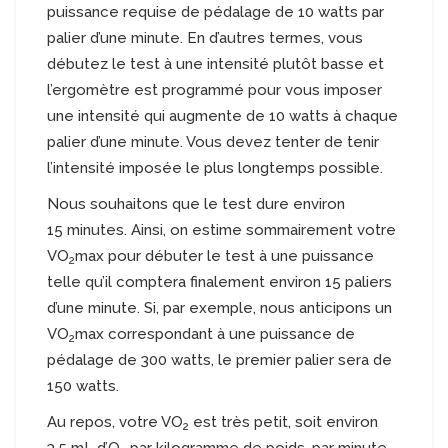
puissance requise de pédalage de 10 watts par
palier d’une minute. En d’autres termes, vous
débutez le test à une intensité plutôt basse et
l’ergomètre est programmé pour vous imposer
une intensité qui augmente de 10 watts à chaque
palier d’une minute. Vous devez tenter de tenir
l’intensité imposée le plus longtemps possible.
Nous souhaitons que le test dure environ
15 minutes. Ainsi, on estime sommairement votre
VO
max pour débuter le test à une puissance
2
telle qu’il comptera finalement environ 15 paliers
d’une minute. Si, par exemple, nous anticipons un
VO
max correspondant à une puissance de
2
pédalage de 300 watts, le premier palier sera de
150 watts.
Au repos, votre VO
est très petit, soit environ
2
3,5 mL d’O
par kilogramme de poids, par minute.