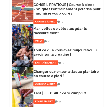
CONSEIL PRATIQUE | Course à pied :
Pratiquez l’entraînement polarisé pour
maximiser vos progrès
0
COURSE À PIED
Manivelles de vélo : les géants
raccourcissent
0
VÉLO
Tout ce que vous avez toujours voulu
savoir sur la créatine !
0
ENTRAÎNEMENT
Changer ou non son attaque plantaire
en course à pied ?
1
COURSE À PIED
Test | FLEXTAIL : Zero Pump 1.2
0
ÉQUIPEMENT