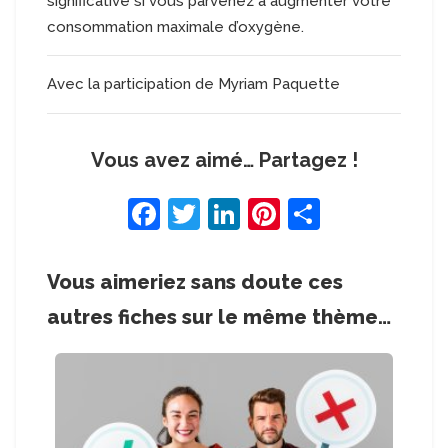
significative si vous parvenez à augmenter votre
consommation maximale d’oxygène.
Avec la participation de Myriam Paquette
Vous avez aimé… Partagez !
F
T
Li
Pi
S
a
w
n
nt
h
c
itt
k
er
ar
Vous aimeriez sans doute ces
e
er
e
e
e
autres fiches sur le même thème…
b
dI
st
o
n
o
k