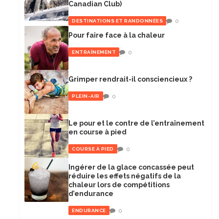
Canadian Club)
0
DESTINATIONS ET RANDONNÉES
Pour faire face à la chaleur
0
ENTRAÎNEMENT
Grimper rendrait-il consciencieux ?
0
PLEIN-AIR
Le pour et le contre de l’entraînement
en course à pied
0
COURSE À PIED
Ingérer de la glace concassée peut
réduire les effets négatifs de la
chaleur lors de compétitions
d’endurance
0
ENDURANCE