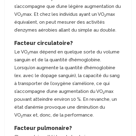
s’accompagne que d’une légère augmentation du
VO
max. Et chez les individus ayant un VO
max
2
2
équivalent, on peut mesurer des activités
d’enzymes aérobies allant du simple au double.
Facteur circulatoire?
Le VO
max dépend en quelque sorte du volume
2
sanguin et de la quantité d’hémoglobine.
Lorsqu’on augmente la quantité d’hémoglobine
(ex. avec le dopage sanguin), la capacité du sang
à transporter de l’oxygène s’améliore, ce qui
s’accompagne d’une augmentation du VO
max
2
pouvant atteindre environ 10 %. En revanche, un
état d’anémie provoque une diminution du
VO
max et, donc, de la performance.
2
Facteur pulmonaire?