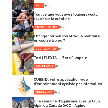
0
VÉLO
Tout ce que vous avez toujours voulu
savoir sur la créatine !
0
ENTRAÎNEMENT
Changer ou non son attaque plantaire
en course à pied ?
1
COURSE À PIED
Test | FLEXTAIL : Zero Pump 1.2
0
ÉQUIPEMENT
CUBE5D : votre application web
d’entraînement cycliste par intervalles
5
ENDURANCE
Une semaine d’alpinisme avec le Club
Alpin du Canada (ACC – Alpine