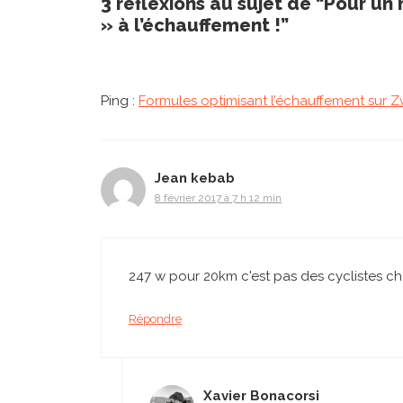
3 réflexions au sujet de “Pour un
» à l’échauffement !”
Ping :
Formules optimisant l’échauffement sur 
Jean kebab
8 février 2017 à 7 h 12 min
247 w pour 20km c'est pas des cyclistes c
Répondre
Xavier Bonacorsi