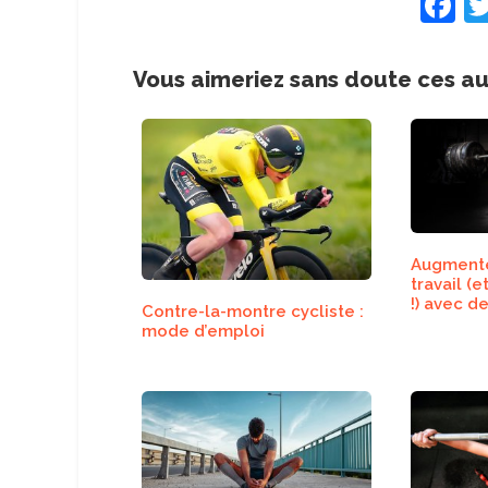
F
a
c
Vous aimeriez sans doute ces a
e
b
o
o
k
Augmente
travail (
!) avec d
Contre-la-montre cycliste :
repos pl
mode d’emploi