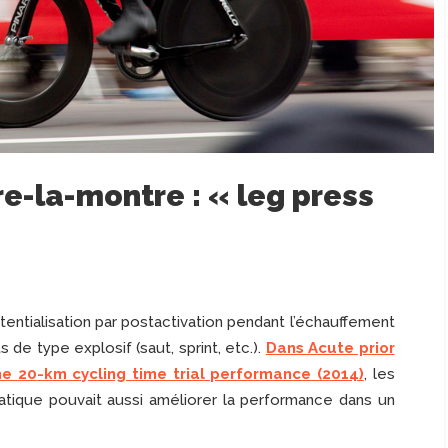
re-la-montre : « leg press
otentialisation par postactivation pendant l’échauffement
de type explosif (saut, sprint, etc.).
Dans Acute prior
the
20
-km cycling
time trial
performance (2014)
, les
ratique pouvait aussi améliorer la performance dans un