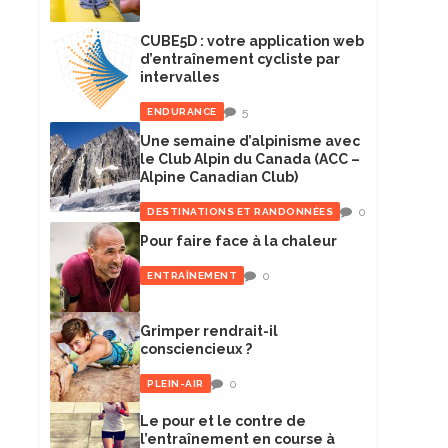
CUBE5D : votre application web
d’entraînement cycliste par
intervalles
5
ENDURANCE
Une semaine d’alpinisme avec
le Club Alpin du Canada (ACC –
Alpine Canadian Club)
0
DESTINATIONS ET RANDONNÉES
Pour faire face à la chaleur
0
ENTRAÎNEMENT
Grimper rendrait-il
consciencieux ?
0
PLEIN-AIR
Le pour et le contre de
l’entraînement en course à