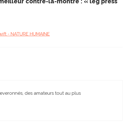
 meilleur contre-la-montre : « leg press
Zwift - NATURE HUMAINE
heveronnés, des amateurs tout au plus