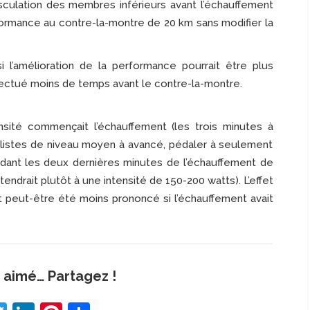
usculation des membres inférieurs avant l’échauffement
formance au contre-la-montre de 20 km sans modifier la
i l’amélioration de la performance pourrait être plus
ffectué moins de temps avant le contre-la-montre.
nsité commençait l’échauffement (les trois minutes à
yclistes de niveau moyen à avancé, pédaler à seulement
ndant les deux dernières minutes de l’échauffement de
tendrait plutôt à une intensité de 150-200 watts). L’effet
t peut-être été moins prononcé si l’échauffement avait
 aimé… Partagez !