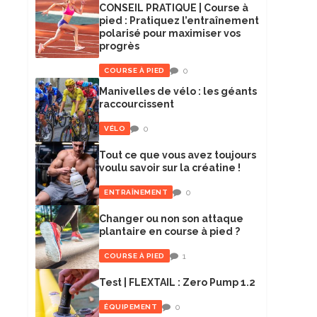
CONSEIL PRATIQUE | Course à
pied : Pratiquez l’entraînement
polarisé pour maximiser vos
progrès
0
COURSE À PIED
Manivelles de vélo : les géants
raccourcissent
0
VÉLO
Tout ce que vous avez toujours
voulu savoir sur la créatine !
0
ENTRAÎNEMENT
Changer ou non son attaque
plantaire en course à pied ?
1
COURSE À PIED
Test | FLEXTAIL : Zero Pump 1.2
0
ÉQUIPEMENT