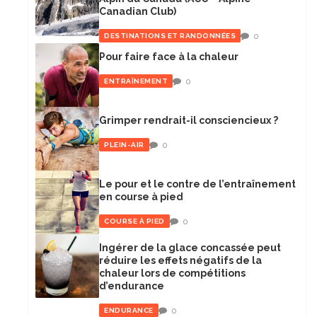
Canadian Club)
0
DESTINATIONS ET RANDONNÉES
Pour faire face à la chaleur
0
ENTRAÎNEMENT
Grimper rendrait-il consciencieux ?
0
PLEIN-AIR
Le pour et le contre de l’entraînement
en course à pied
0
COURSE À PIED
Ingérer de la glace concassée peut
réduire les effets négatifs de la
chaleur lors de compétitions
d’endurance
0
ENDURANCE