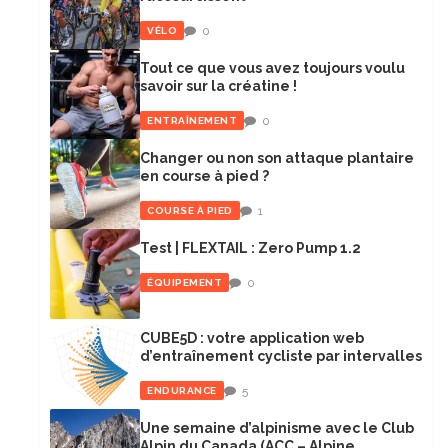
0
VÉLO
Tout ce que vous avez toujours voulu
savoir sur la créatine !
0
ENTRAÎNEMENT
Changer ou non son attaque plantaire
en course à pied ?
1
COURSE À PIED
Test | FLEXTAIL : Zero Pump 1.2
0
ÉQUIPEMENT
CUBE5D : votre application web
d’entraînement cycliste par intervalles
5
ENDURANCE
Une semaine d’alpinisme avec le Club
Alpin du Canada (ACC – Alpine