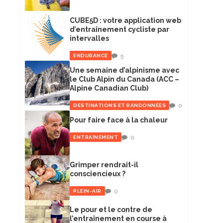
CUBE5D : votre application web
d’entraînement cycliste par
intervalles
5
ENDURANCE
Une semaine d’alpinisme avec
le Club Alpin du Canada (ACC –
Alpine Canadian Club)
0
DESTINATIONS ET RANDONNÉES
Pour faire face à la chaleur
0
ENTRAÎNEMENT
Grimper rendrait-il
consciencieux ?
0
PLEIN-AIR
Le pour et le contre de
l’entraînement en course à