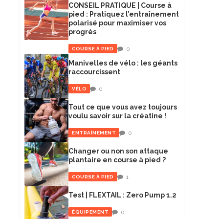
CONSEIL PRATIQUE | Course à
pied : Pratiquez l’entraînement
polarisé pour maximiser vos
progrès
0
COURSE À PIED
Manivelles de vélo : les géants
raccourcissent
0
VÉLO
Tout ce que vous avez toujours
voulu savoir sur la créatine !
0
ENTRAÎNEMENT
Changer ou non son attaque
plantaire en course à pied ?
1
COURSE À PIED
Test | FLEXTAIL : Zero Pump 1.2
0
ÉQUIPEMENT