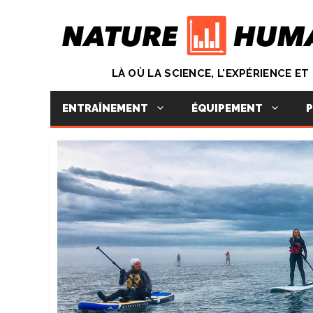
Aller
au
contenu
LÀ OÙ LA SCIENCE, L'EXPÉRIENCE E
ENTRAÎNEMENT
ÉQUIPEMENT
P