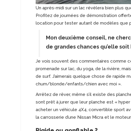
Un après-midi sur un lac révèlera bien plus qu
Profitez de journées de démonstration offert
location pour tester autant de modèles que p
Mon deuxième conseil, ne cherche
de grandes chances qu’elle soit b
Je vois souvent des commentaires comme celu
promenade sur lac, du yoga, de la rivière, mais
de surf. J’aimerais quelque chose de rapide m
chum/blonde/enfants/chien avec moi ».
Arrêtez de rêver, même s’il existe des planch
sont prêt à jurer que leur planche est « hype
acheter un véhicule 4X4, convertible sport ave
la carrosserie d’une Nissan Micra et le moteur 
Rigide ou gonflable ?