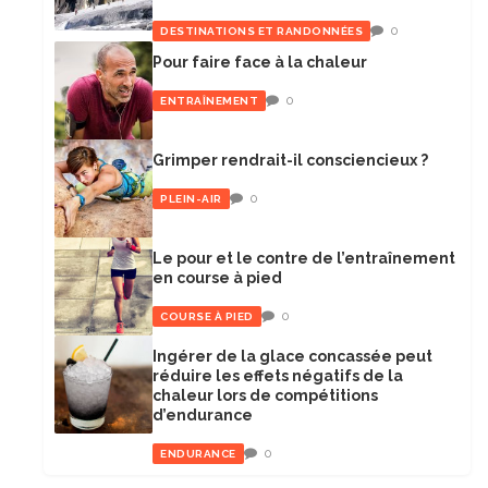
0
DESTINATIONS ET RANDONNÉES
Pour faire face à la chaleur
0
ENTRAÎNEMENT
Grimper rendrait-il consciencieux ?
0
PLEIN-AIR
Le pour et le contre de l’entraînement
en course à pied
0
COURSE À PIED
Ingérer de la glace concassée peut
réduire les effets négatifs de la
chaleur lors de compétitions
d’endurance
0
ENDURANCE