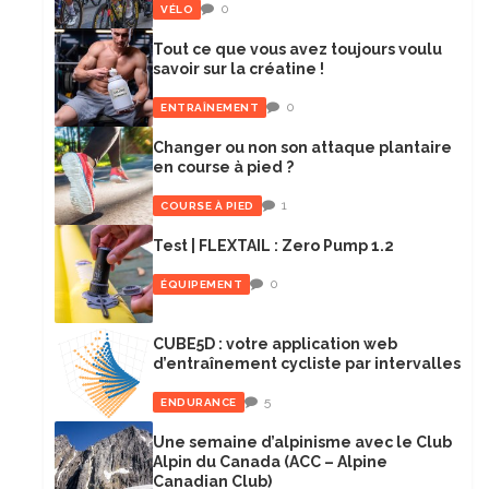
0
VÉLO
Tout ce que vous avez toujours voulu
savoir sur la créatine !
0
ENTRAÎNEMENT
Changer ou non son attaque plantaire
en course à pied ?
1
COURSE À PIED
Test | FLEXTAIL : Zero Pump 1.2
0
ÉQUIPEMENT
CUBE5D : votre application web
d’entraînement cycliste par intervalles
5
ENDURANCE
Une semaine d’alpinisme avec le Club
Alpin du Canada (ACC – Alpine
Canadian Club)