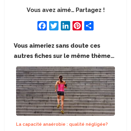
Vous avez aimé… Partagez !
F
T
Li
Pi
S
a
w
n
nt
h
c
itt
k
er
ar
Vous aimeriez sans doute ces
e
er
e
e
e
autres fiches sur le même thème…
b
dI
st
o
n
o
k
La capacité anaérobie : qualité négligée?