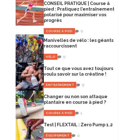
CONSEIL PRATIQUE | Course à
pied : Pratiquez l’entraînement
polarisé pour maximiser vos
progrès
0
COURSE À PIED
Manivelles de vélo : les géants
raccourcissent
0
VÉLO
Tout ce que vous avez toujours
voulu savoir sur la créatine !
0
ENTRAÎNEMENT
Changer ou non son attaque
plantaire en course à pied ?
1
COURSE À PIED
Test | FLEXTAIL : Zero Pump 1.2
0
ÉQUIPEMENT