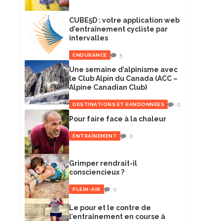
CUBE5D : votre application web
d’entraînement cycliste par
intervalles
5
ENDURANCE
Une semaine d’alpinisme avec
le Club Alpin du Canada (ACC –
Alpine Canadian Club)
0
DESTINATIONS ET RANDONNÉES
Pour faire face à la chaleur
0
ENTRAÎNEMENT
Grimper rendrait-il
consciencieux ?
0
PLEIN-AIR
Le pour et le contre de
l’entraînement en course à