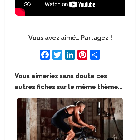
Vous avez aimé… Partagez !
F
T
Li
Pi
S
a
w
n
nt
h
c
itt
k
er
ar
Vous aimeriez sans doute ces
e
er
e
e
e
autres fiches sur le même thème…
b
dI
st
o
n
o
k