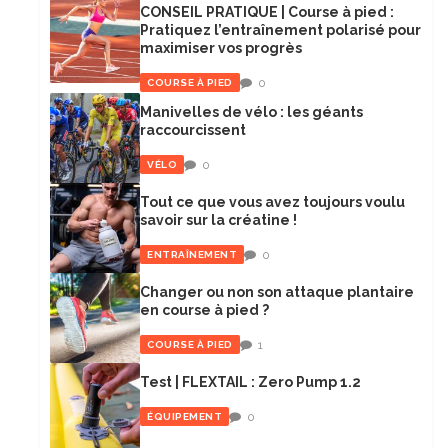
CONSEIL PRATIQUE | Course à pied :
Pratiquez l’entraînement polarisé pour
maximiser vos progrès
0
COURSE À PIED
Manivelles de vélo : les géants
raccourcissent
0
VÉLO
Tout ce que vous avez toujours voulu
savoir sur la créatine !
0
ENTRAÎNEMENT
Changer ou non son attaque plantaire
en course à pied ?
1
COURSE À PIED
Test | FLEXTAIL : Zero Pump 1.2
0
ÉQUIPEMENT