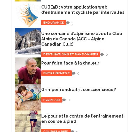
CUBE5D : votre application web
d’entraînement cycliste par intervalles
5
ENDURANCE
Une semaine d’alpinisme avec le Club
Alpin du Canada (ACC – Alpine
Canadian Club)
0
DESTINATIONS ET RANDONNÉES
Pour faire face à la chaleur
0
ENTRAÎNEMENT
Grimper rendrait-il consciencieux ?
0
PLEIN-AIR
Le pour et le contre de l’entraînement
en course à pied
0
COURSE À PIED