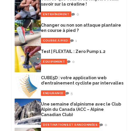
savoir sur la créatine !
0
ENTRAÎNEMENT
Changer ou non son attaque plantaire
en course à pied ?
1
COURSE À PIED
Test | FLEXTAIL : Zero Pump 1.2
0
ÉQUIPEMENT
CUBE5D : votre application web
d’entraînement cycliste par intervalles
5
ENDURANCE
Une semaine d’alpinisme avec le Club
Alpin du Canada (ACC – Alpine
Canadian Club)
0
DESTINATIONS ET RANDONNÉES