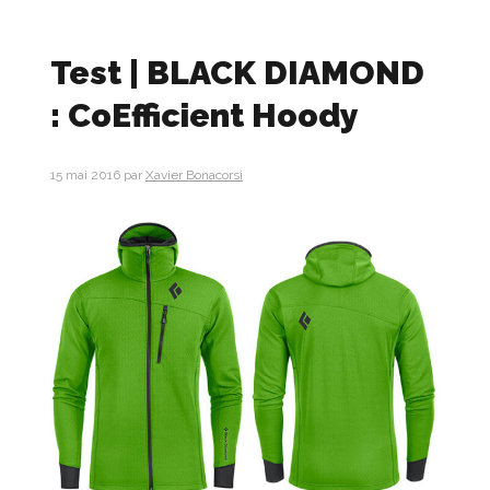
Test | BLACK DIAMOND
: CoEfficient Hoody
15 mai 2016
par
Xavier Bonacorsi