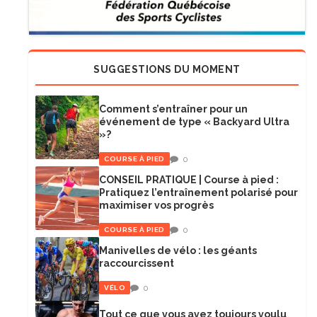
SUGGESTIONS DU MOMENT
Comment s’entraîner pour un
événement de type « Backyard Ultra
»?
0
COURSE À PIED
CONSEIL PRATIQUE | Course à pied :
Pratiquez l’entraînement polarisé pour
maximiser vos progrès
0
COURSE À PIED
Manivelles de vélo : les géants
raccourcissent
0
VÉLO
Tout ce que vous avez toujours voulu