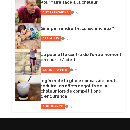
Pour faire face à la chaleur
0
ENTRAÎNEMENT
Grimper rendrait-il consciencieux ?
0
PLEIN-AIR
Le pour et le contre de l’entraînement
en course à pied
0
COURSE À PIED
Ingérer de la glace concassée peut
réduire les effets négatifs de la
chaleur lors de compétitions
d’endurance
0
ENDURANCE