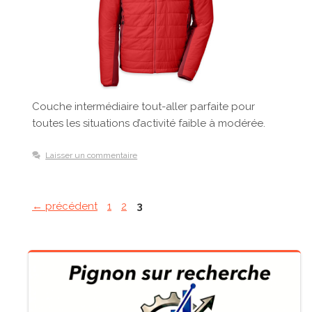
Couche intermédiaire tout-aller parfaite pour
toutes les situations d’activité faible à modérée.
Laisser un commentaire
Page
Page
Page
←
précédent
1
2
3