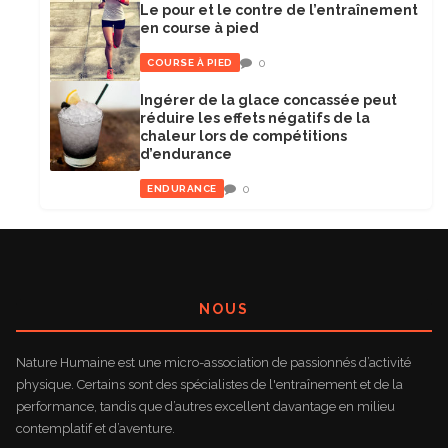
Le pour et le contre de l’entraînement
en course à pied
0
COURSE À PIED
Ingérer de la glace concassée peut
réduire les effets négatifs de la
chaleur lors de compétitions
d’endurance
0
ENDURANCE
NOUS
Nature Humaine est une micro-association de passionnés d’activité
physique. Certains sont des spécialistes de l'entraînement et de la
performance, tandis que d’autres excellent davantage en milieu
contemplatif et d’aventure.