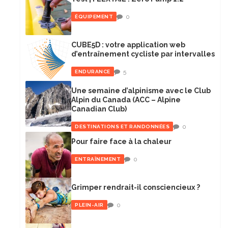
0
ÉQUIPEMENT
CUBE5D : votre application web
d’entraînement cycliste par intervalles
5
ENDURANCE
Une semaine d’alpinisme avec le Club
Alpin du Canada (ACC – Alpine
Canadian Club)
0
DESTINATIONS ET RANDONNÉES
Pour faire face à la chaleur
0
ENTRAÎNEMENT
Grimper rendrait-il consciencieux ?
0
PLEIN-AIR