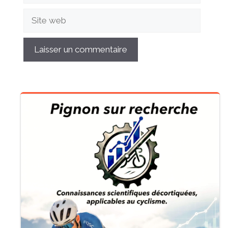
Site
web