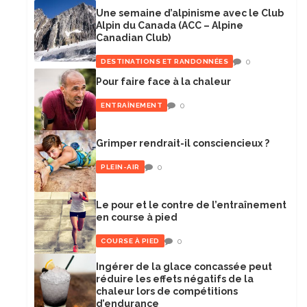
Une semaine d’alpinisme avec le Club
Alpin du Canada (ACC – Alpine
Canadian Club)
0
DESTINATIONS ET RANDONNÉES
Pour faire face à la chaleur
0
ENTRAÎNEMENT
Grimper rendrait-il consciencieux ?
0
PLEIN-AIR
Le pour et le contre de l’entraînement
en course à pied
0
COURSE À PIED
Ingérer de la glace concassée peut
réduire les effets négatifs de la
chaleur lors de compétitions
d’endurance