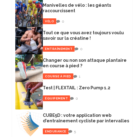
Manivelles de vélo : les géants
raccourcissent
0
VÉLO
Tout ce que vous avez toujours voulu
savoir sur la créatine !
0
ENTRAÎNEMENT
Changer ou non son attaque plantaire
en course à pied ?
1
COURSE À PIED
Test | FLEXTAIL : Zero Pump 1.2
0
ÉQUIPEMENT
CUBE5D : votre application web
d’entraînement cycliste par intervalles
5
ENDURANCE