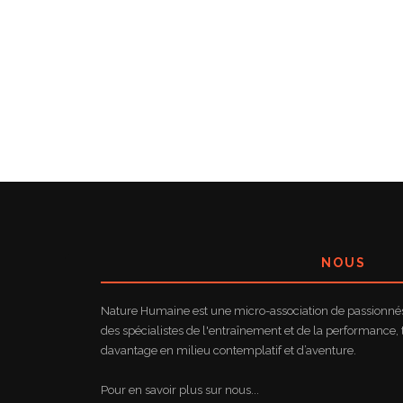
NOUS
Nature Humaine est une micro-association de passionnés 
des spécialistes de l'entraînement et de la performance, 
davantage en milieu contemplatif et d’aventure.
Pour en savoir plus sur nous...