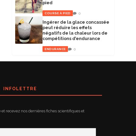
pied
0
COURSE À PIED
Ingérer de la glace concassée
peut réduire les effets
négatifs de la chaleur lors de
compétitions d’endurance
0
ENDURANCE
INFOLETTRE
e et recevez nos dernières fiches scientifiques et