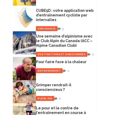
CUBE5D : votre application web
d’entraînement cycliste par
intervalles
5
ENDURANCE
Une semaine d’alpinisme avec
le Club Alpin du Canada (ACC –
Alpine Canadian Club)
0
DESTINATIONS ET RANDONNÉES
Pour faire face à la chaleur
0
ENTRAÎNEMENT
Grimper rendrait-il
consciencieux ?
0
PLEIN-AIR
Le pour et le contre de
l’entraînement en course à