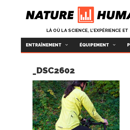
Aller
au
contenu
LÀ OÙ LA SCIENCE, L'EXPÉRIENCE E
ENTRAÎNEMENT
ÉQUIPEMENT
P
_DSC2602