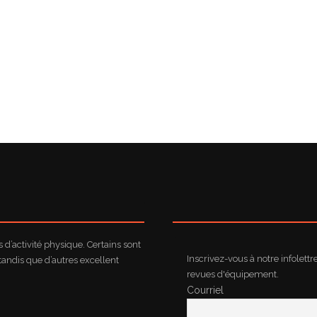
d’activité physique. Certains sont
Inscrivez-vous à notre infolettr
tandis que d’autres excellent
revues d'équipement.
Courriel