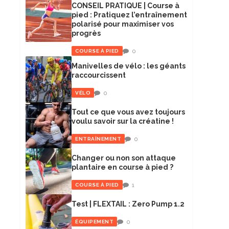
CONSEIL PRATIQUE | Course à
pied : Pratiquez l’entraînement
polarisé pour maximiser vos
progrès
0
COURSE À PIED
Manivelles de vélo : les géants
raccourcissent
0
VÉLO
Tout ce que vous avez toujours
voulu savoir sur la créatine !
0
ENTRAÎNEMENT
Changer ou non son attaque
plantaire en course à pied ?
1
COURSE À PIED
Test | FLEXTAIL : Zero Pump 1.2
0
ÉQUIPEMENT