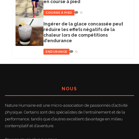
en course à pied
0
COURSE À PIED
Ingérer de la glace concassée peut
réduire les effets négatifs de la
chaleur lors de compétitions
d’endurance
0
ENDURANCE
NOUS
Nature Humaine est une micro-association de passionnés d’activité
physique. Certains sont des spécialistes de l'entraînement et de la
performance, tandis que d’autres excellent davantage en milieu
contemplatif et d’aventure.