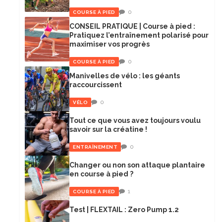
0
COURSE À PIED
CONSEIL PRATIQUE | Course à pied :
Pratiquez l’entraînement polarisé pour
maximiser vos progrès
0
COURSE À PIED
Manivelles de vélo : les géants
raccourcissent
0
VÉLO
Tout ce que vous avez toujours voulu
savoir sur la créatine !
0
ENTRAÎNEMENT
Changer ou non son attaque plantaire
en course à pied ?
1
COURSE À PIED
Test | FLEXTAIL : Zero Pump 1.2