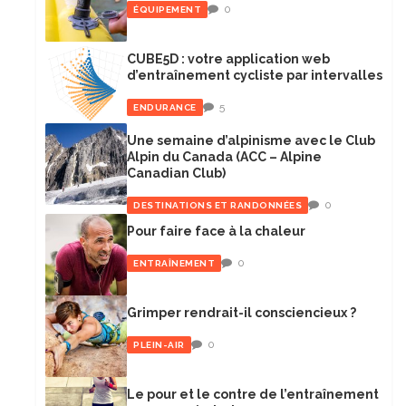
0
ÉQUIPEMENT
CUBE5D : votre application web
d’entraînement cycliste par intervalles
5
ENDURANCE
Une semaine d’alpinisme avec le Club
Alpin du Canada (ACC – Alpine
Canadian Club)
0
DESTINATIONS ET RANDONNÉES
Pour faire face à la chaleur
0
ENTRAÎNEMENT
Grimper rendrait-il consciencieux ?
0
PLEIN-AIR
Le pour et le contre de l’entraînement