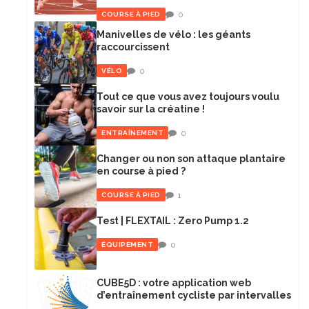
0
COURSE À PIED
Manivelles de vélo : les géants
raccourcissent
0
VÉLO
Tout ce que vous avez toujours voulu
savoir sur la créatine !
0
ENTRAÎNEMENT
Changer ou non son attaque plantaire
en course à pied ?
1
COURSE À PIED
Test | FLEXTAIL : Zero Pump 1.2
0
ÉQUIPEMENT
CUBE5D : votre application web
d’entraînement cycliste par intervalles