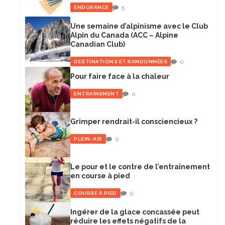
5
ENDURANCE
Une semaine d’alpinisme avec le Club
Alpin du Canada (ACC – Alpine
Canadian Club)
0
DESTINATIONS ET RANDONNÉES
Pour faire face à la chaleur
0
ENTRAÎNEMENT
Grimper rendrait-il consciencieux ?
0
PLEIN-AIR
Le pour et le contre de l’entraînement
en course à pied
0
COURSE À PIED
Ingérer de la glace concassée peut
réduire les effets négatifs de la