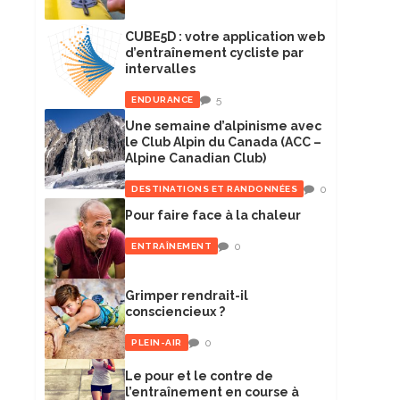
CUBE5D : votre application web
d’entraînement cycliste par
intervalles
5
ENDURANCE
Une semaine d’alpinisme avec
le Club Alpin du Canada (ACC –
Alpine Canadian Club)
0
DESTINATIONS ET RANDONNÉES
Pour faire face à la chaleur
0
ENTRAÎNEMENT
Grimper rendrait-il
consciencieux ?
0
PLEIN-AIR
Le pour et le contre de
l’entraînement en course à