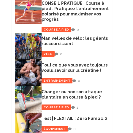
CONSEIL PRATIQUE | Course à
pied : Pratiquez l’entraînement
polarisé pour maximiser vos
progrès
0
COURSE À PIED
Manivelles de vélo : les géants
raccourcissent
0
VÉLO
Tout ce que vous avez toujours
voulu savoir sur la créatine !
0
ENTRAÎNEMENT
Changer ou non son attaque
plantaire en course à pied ?
1
COURSE À PIED
Test | FLEXTAIL : Zero Pump 1.2
0
ÉQUIPEMENT