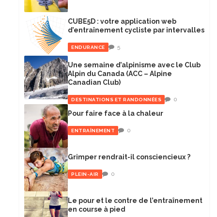
CUBE5D : votre application web
d’entraînement cycliste par intervalles
5
ENDURANCE
Une semaine d’alpinisme avec le Club
Alpin du Canada (ACC – Alpine
Canadian Club)
0
DESTINATIONS ET RANDONNÉES
Pour faire face à la chaleur
0
ENTRAÎNEMENT
Grimper rendrait-il consciencieux ?
0
PLEIN-AIR
Le pour et le contre de l’entraînement
en course à pied