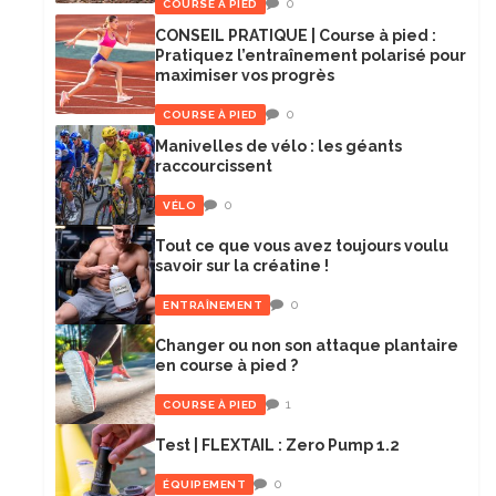
0
COURSE À PIED
CONSEIL PRATIQUE | Course à pied :
Pratiquez l’entraînement polarisé pour
maximiser vos progrès
0
COURSE À PIED
Manivelles de vélo : les géants
raccourcissent
0
VÉLO
Tout ce que vous avez toujours voulu
savoir sur la créatine !
0
ENTRAÎNEMENT
Changer ou non son attaque plantaire
en course à pied ?
1
COURSE À PIED
Test | FLEXTAIL : Zero Pump 1.2
0
ÉQUIPEMENT