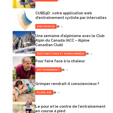
CUBE5D : votre application web
d’entraînement cycliste par intervalles
5
ENDURANCE
Une semaine d’alpinisme avec le Club
Alpin du Canada (ACC – Alpine
Canadian Club)
0
DESTINATIONS ET RANDONNÉES
Pour faire face à la chaleur
0
ENTRAÎNEMENT
Grimper rendrait-il consciencieux ?
0
PLEIN-AIR
Le pour et le contre de l’entraînement
en course à pied