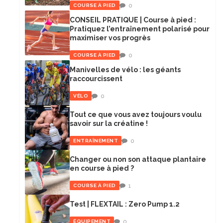
0
COURSE À PIED
CONSEIL PRATIQUE | Course à pied :
Pratiquez l’entraînement polarisé pour
maximiser vos progrès
0
COURSE À PIED
Manivelles de vélo : les géants
raccourcissent
0
VÉLO
Tout ce que vous avez toujours voulu
savoir sur la créatine !
0
ENTRAÎNEMENT
Changer ou non son attaque plantaire
en course à pied ?
1
COURSE À PIED
Test | FLEXTAIL : Zero Pump 1.2
0
ÉQUIPEMENT