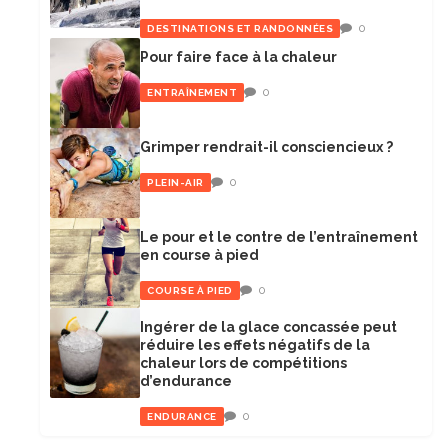
0
DESTINATIONS ET RANDONNÉES
Pour faire face à la chaleur
0
ENTRAÎNEMENT
Grimper rendrait-il consciencieux ?
0
PLEIN-AIR
Le pour et le contre de l’entraînement
en course à pied
0
COURSE À PIED
Ingérer de la glace concassée peut
réduire les effets négatifs de la
chaleur lors de compétitions
d’endurance
0
ENDURANCE