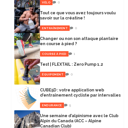
0
VÉLO
Tout ce que vous avez toujours voulu
savoir sur la créatine !
0
ENTRAÎNEMENT
Changer ou non son attaque plantaire
en course à pied ?
1
COURSE À PIED
Test | FLEXTAIL : Zero Pump 1.2
0
ÉQUIPEMENT
CUBE5D : votre application web
d’entraînement cycliste par intervalles
5
ENDURANCE
Une semaine d’alpinisme avec le Club
Alpin du Canada (ACC – Alpine
Canadian Club)