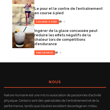
Le pour et le contre de l’entraînement
en course à pied
0
COURSE À PIED
Ingérer de la glace concassée peut
réduire les effets négatifs de la
chaleur lors de compétitions
d’endurance
0
ENDURANCE
NOUS
Nature Humaine est une micro-association de passionnés d’activité
physique. Certains sont des spécialistes de l'entraînement et de la
performance, tandis que d’autres excellent davantage en milieu