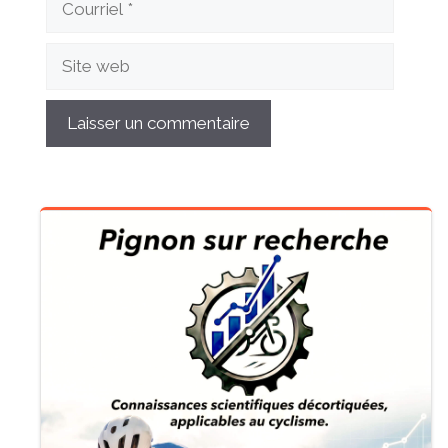
Site
web