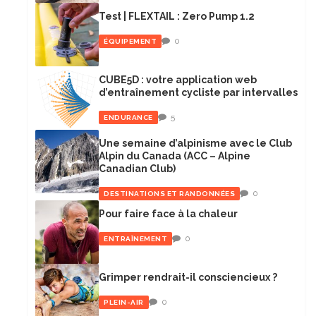
Test | FLEXTAIL : Zero Pump 1.2
0
ÉQUIPEMENT
CUBE5D : votre application web
d’entraînement cycliste par intervalles
5
ENDURANCE
Une semaine d’alpinisme avec le Club
Alpin du Canada (ACC – Alpine
Canadian Club)
0
DESTINATIONS ET RANDONNÉES
Pour faire face à la chaleur
0
ENTRAÎNEMENT
Grimper rendrait-il consciencieux ?
0
PLEIN-AIR