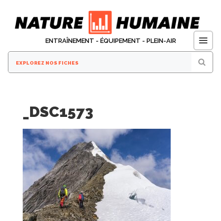
Aller
au
contenu
ENTRAÎNEMENT - ÉQUIPEMENT - PLEIN-AIR
_DSC1573