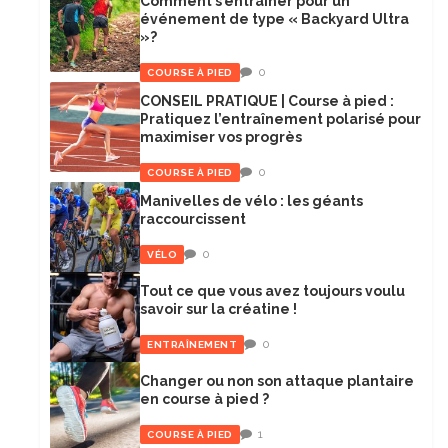
Comment s’entraîner pour un
événement de type « Backyard Ultra
»?
0
COURSE À PIED
CONSEIL PRATIQUE | Course à pied :
Pratiquez l’entraînement polarisé pour
maximiser vos progrès
0
COURSE À PIED
Manivelles de vélo : les géants
raccourcissent
0
VÉLO
Tout ce que vous avez toujours voulu
savoir sur la créatine !
0
ENTRAÎNEMENT
Changer ou non son attaque plantaire
en course à pied ?
1
COURSE À PIED