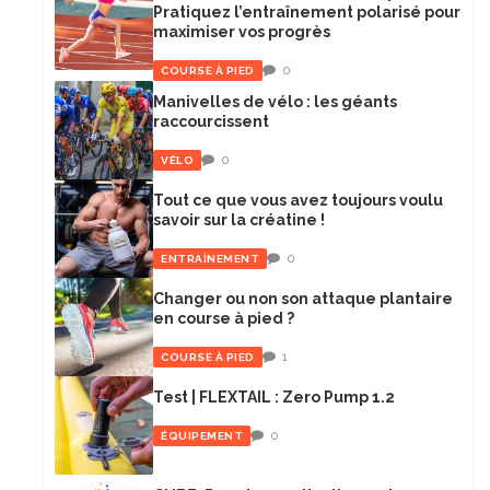
Pratiquez l’entraînement polarisé pour
maximiser vos progrès
0
COURSE À PIED
Manivelles de vélo : les géants
raccourcissent
0
VÉLO
Tout ce que vous avez toujours voulu
savoir sur la créatine !
0
ENTRAÎNEMENT
Changer ou non son attaque plantaire
en course à pied ?
1
COURSE À PIED
Test | FLEXTAIL : Zero Pump 1.2
0
ÉQUIPEMENT