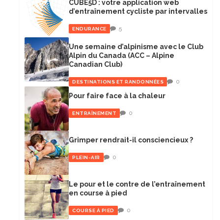
CUBE5D : votre application web
d’entraînement cycliste par intervalles
5
ENDURANCE
Une semaine d’alpinisme avec le Club
Alpin du Canada (ACC – Alpine
Canadian Club)
0
DESTINATIONS ET RANDONNÉES
Pour faire face à la chaleur
0
ENTRAÎNEMENT
Grimper rendrait-il consciencieux ?
0
PLEIN-AIR
Le pour et le contre de l’entraînement
en course à pied
0
COURSE À PIED